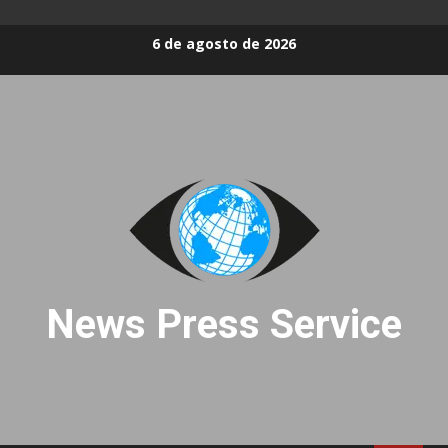
Skip
6 de agosto de 2026
to
content
News Press Service