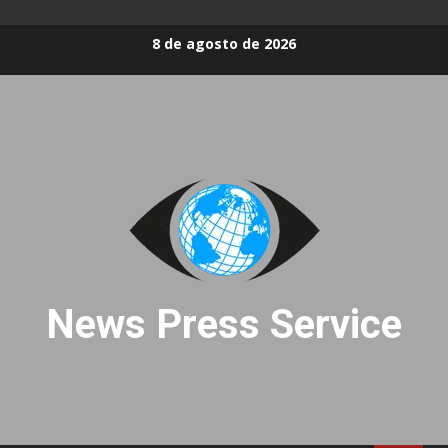
Skip
8 de agosto de 2026
to
content
News Press Service