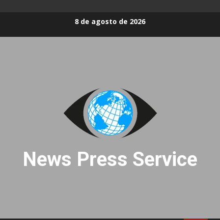
Skip
8 de agosto de 2026
to
content
News Press Service