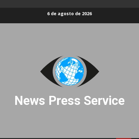
Skip
6 de agosto de 2026
to
content
News Press Service