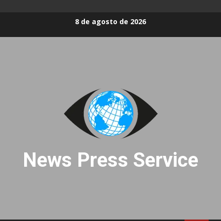
Skip
8 de agosto de 2026
to
content
News Press Service