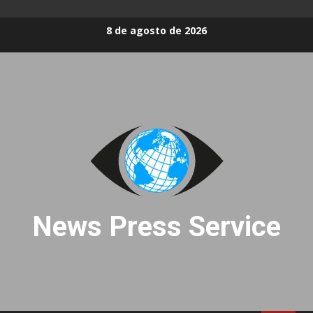
Skip
8 de agosto de 2026
to
content
News Press Service