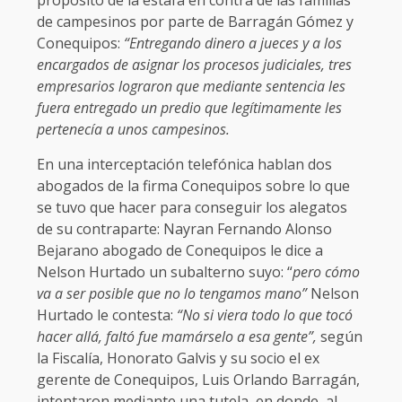
propósito de la estafa en contra de las familias
de campesinos por parte de Barragán Gómez y
Conequipos:
“
Entregando dinero a jueces y a los
encargados de asignar los procesos judiciales, tres
empresarios lograron que mediante sentencia les
fuera entregado un predio que legítimamente les
pertenecía a unos campesinos.
En una interceptación telefónica hablan dos
abogados de la firma Conequipos sobre lo que
se tuvo que hacer para conseguir los alegatos
de su contraparte: Nayran Fernando Alonso
Bejarano abogado de Conequipos le dice a
Nelson Hurtado un subalterno suyo: “
pero cómo
va a ser posible que no lo tengamos mano”
Nelson
Hurtado le contesta:
“No si viera todo lo que tocó
hacer allá, faltó fue mamárselo a esa gente”,
según
la Fiscalía, Honorato Galvis y su socio el ex
gerente de Conequipos, Luis Orlando Barragán,
intentaron mediante una tutela, en donde, al