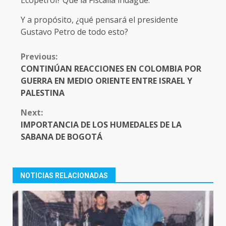
Ecopetrol? Que la Fiscalía indague.
Y a propósito, ¿qué pensará el presidente
Gustavo Petro de todo esto?
CONTINUE
Previous:
READING
CONTINÚAN REACCIONES EN COLOMBIA POR
GUERRA EN MEDIO ORIENTE ENTRE ISRAEL Y
PALESTINA
Next:
IMPORTANCIA DE LOS HUMEDALES DE LA
SABANA DE BOGOTÁ
NOTICIAS RELACIONADAS