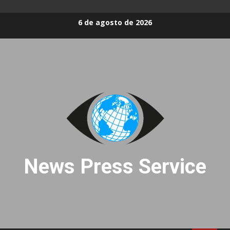
Skip
6 de agosto de 2026
to
content
News Press Service