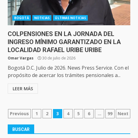
BOGOTÁ
NOTICIAS
ÚLTIMAS NOTICIAS
COLPENSIONES EN LA JORNADA DEL
INGRESO MÍNIMO GARANTIZADO EN LA
LOCALIDAD RAFAEL URIBE URIBE
Omar Vargas
30 de julio de 2026
Bogotá D.C. Julio de 2026. News Press Service. Con el
propósito de acercar los trámites pensionales a...
LEER MÁS
NAVEGACIÓN
Previous
1
2
3
4
5
6
…
99
Next
DE
ENTRADAS
BUSCAR