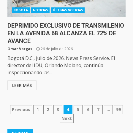
BOGOTÁ
NOTICIAS
ÚLTIMAS NOTICIAS
DEPRIMIDO EXCLUSIVO DE TRANSMILENIO
EN LA AVENIDA 68 ALCANZA EL 72% DE
AVANCE
Omar Vargas
26 de julio de 2026
Bogotá D.C., julio de 2026. News Press Service. El
director del IDU, Orlando Molano, continúa
inspeccionando las...
LEER MÁS
NAVEGACIÓN
Previous
1
2
3
4
5
6
7
…
99
DE
Next
ENTRADAS