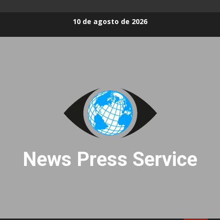
Skip
10 de agosto de 2026
to
content
News Press Service