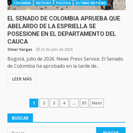
COLOMBIA
NOTICIAS
POLÍTICA
ÚLTIMAS NOTICIAS
EL SENADO DE COLOMBIA APRUEBA QUE
ABELARDO DE LA ESPRIELLA SE
POSESIONE EN EL DEPARTAMENTO DEL
CAUCA
Omar Vargas
23 de julio de 2026
Bogotá, julio de 2026. News Press Service. El Senado
de Colombia ha aprobado en la tarde de...
LEER MÁS
NAVEGACIÓN
1
2
3
4
…
81
Next
DE
ENTRADAS
BUSCAR
Buscar: