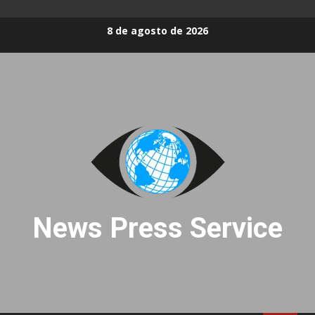
Skip
8 de agosto de 2026
to
content
News Press Service