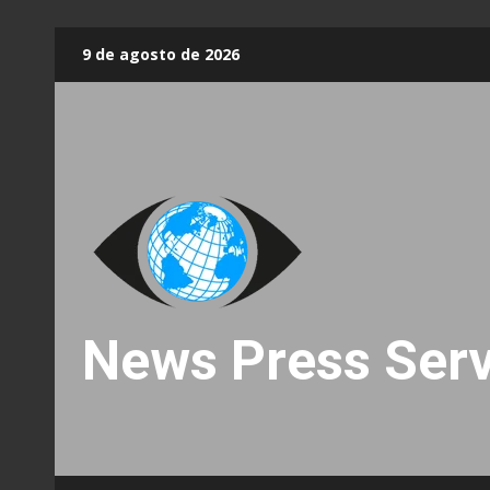
Skip
9 de agosto de 2026
to
content
News Press Serv