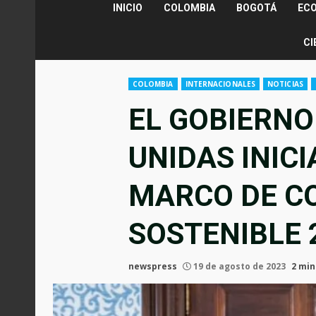
INICIO
COLOMBIA
BOGOTÁ
EC
CI
COLOMBIA
INTERNACIONALES
NOTICIAS
EL GOBIERNO
UNIDAS INIC
MARCO DE C
SOSTENIBLE 
newspress
19 de agosto de 2023
2 min