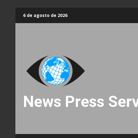
Skip
6 de agosto de 2026
to
content
News Press Serv