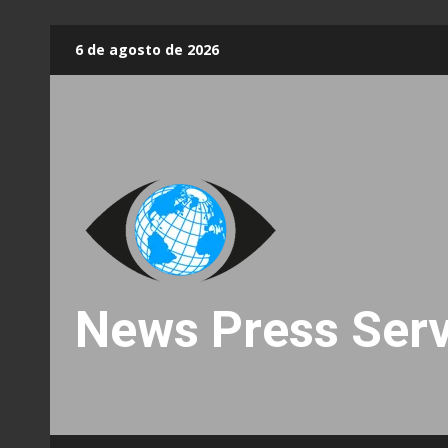
Skip
6 de agosto de 2026
to
content
News Press Serv