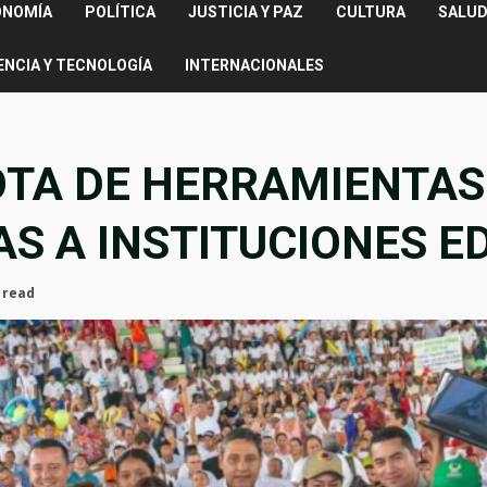
ONOMÍA
POLÍTICA
JUSTICIA Y PAZ
CULTURA
SALUD
ENCIA Y TECNOLOGÍA
INTERNACIONALES
OTA DE HERRAMIENTAS
S A INSTITUCIONES E
 read