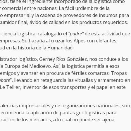
cios, tiene el ingrediente incorporado de la logística como
 comercial entre naciones. La fácil urdiembre de la
bio empresarial y la cadena de proveedores de insumos para
sumidor final, ávido de calidad en los productos requeridos.
 ciencia logística, catalogado el
“padre”
de esta actividad que
empresas. Su hazaña al cruzar los Alpes con elefantes,
ud en la historia de la Humanidad.
strador logístico, Gerney Ríos González, nos conduce a los
la Europa del Medioevo. Así, la logística permitía a esos
migos y avanzar en procura de fértiles comarcas. Tropas
mbate
”, llevando en retaguardia las vituallas y armamento en
Le Tellier, inventor de esos transportes y el papel en este
 falencias empresariales y de organizaciones nacionales, son
 Recomienda la aplicación de pautas geologísticas para
ización de los mercados, a lo cual no puede ser ajena