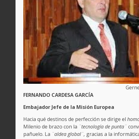
Gerne
FERNANDO CARDESA GARCÍA
Embajador Jefe de la Misión Europea
Hacia qué destinos de perfección se dirige el
hom
Milenio de brazo con la
¨tecnología de punta¨
conv
pañuelo. La
¨aldea global¨,
gracias a la informáti