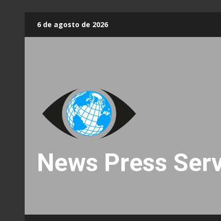
Skip
6 de agosto de 2026
to
content
News Press Serv