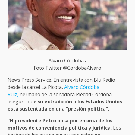
Álvaro Córdoba /
Foto Twitter @CordobaAlvaro
News Press Service. En entrevista con Blu Radio
desde la cárcel La Picota,
Álvaro Córdoba
Ruiz,
hermano de la senadora Piedad Córdoba,
aseguró qu
e su extradición a los Estados Unidos
está sustentada en una “presión política”.
“El presidente Petro pasa por encima de los
motivos de conveniencia política y jurídica.
Los
hechos de los que se me acusan están en