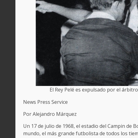
El Rey Pelé es expulsado por el árbitr
News Press Service
Por Alejandro Márquez
Un 17 de julio de 1968, el estadio del Campin de 
mundo, el más grande futbolista de todos los tiemp