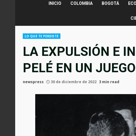
INICIO
COLOMBIA
BOGOTÁ
EC
CI
LO QUE TE PERDISTE
LA EXPULSIÓN E I
PELÉ EN UN JUEG
newspress
30 de diciembre de 2022
3 min read