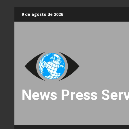
Skip
9 de agosto de 2026
to
content
News Press Serv