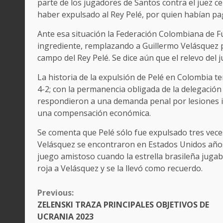
parte de los jugadores de Santos contra el juez c
haber expulsado al Rey Pelé, por quien habían p
Ante esa situación la Federación Colombiana de Fú
ingrediente, remplazando a Guillermo Velásquez po
campo del Rey Pelé. Se dice aún que el relevo del 
La historia de la expulsión de Pelé en Colombia t
4-2; con la permanencia obligada de la delegación 
respondieron a una demanda penal por lesiones in
una compensación económica.
Se comenta que Pelé sólo fue expulsado tres veces 
Velásquez se encontraron en Estados Unidos año
juego amistoso cuando la estrella brasileña jugaba
roja a Velásquez y se la llevó como recuerdo
CONTINUE
Previous:
READING
ZELENSKI TRAZA PRINCIPALES OBJETIVOS DE
UCRANIA 2023