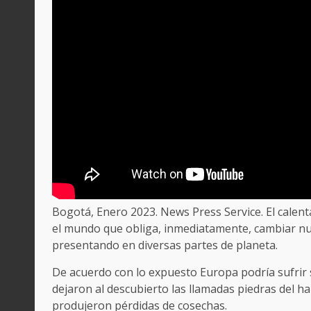
Bogotá, Enero 2023. News Press Service. El cale
el mundo que obliga, inmediatamente, cambiar nue
presentando en diversas partes de planeta.
De acuerdo con lo expuesto Europa podría sufrir
dejaron al descubierto las llamadas piedras del 
produjeron pérdidas de cosechas.