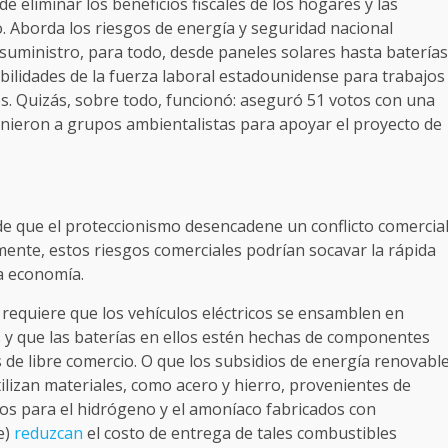
e eliminar los beneficios fiscales de los hogares y las
 Aborda los riesgos de energía y seguridad nacional
suministro, para todo, desde paneles solares hasta baterías
bilidades de la fuerza laboral estadounidense para trabajos
os. Quizás, sobre todo, funcionó: aseguró 51 votos con una
unieron a grupos ambientalistas para apoyar el proyecto de
de que el proteccionismo desencadene un conflicto comercia
nte, estos riesgos comerciales podrían socavar la rápida
la economía.
a requiere que los vehículos eléctricos se ensamblen en
os y que las baterías en ellos estén hechas de componentes
os de libre comercio. O que los subsidios de energía renovabl
ilizan materiales, como acero y hierro, provenientes de
vos para el hidrógeno y el amoníaco fabricados con
e)
reduzcan
el costo de entrega de tales combustibles