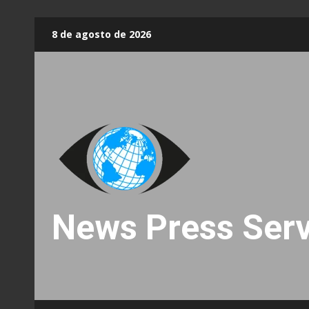
Skip
8 de agosto de 2026
to
content
News Press Serv