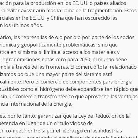
lación para la producción en los EE. UU. o países aliados
a evitar avivar aún más la llama de la fragmentación. Estos
ciales entre EE. UU. y China que han oscurecido las
n los últimos años.
ático, las represalias de ojo por ojo por parte de los socios
onómica y geopolíticamente problemáticas, sino que
tica en sí misma si limita el acceso a los materiales y
a lograr emisiones netas cero para 2050, el mundo debe
pia a través de las fronteras. El comercio total relacionado
izamos porque una mayor parte del sistema está
e localmente. Pero el comercio de componentes para energía
mbustibles como el hidrógeno debe expandirse tan rápido qu
 sin un comercio transfronterizo que aproveche las ventajas
cia Internacional de la Energía,
s, por lo tanto, garantizar que la Ley de Reducción de la
etencia en lugar de un círculo vicioso de
 competir entre sí por el liderazgo en las industrias