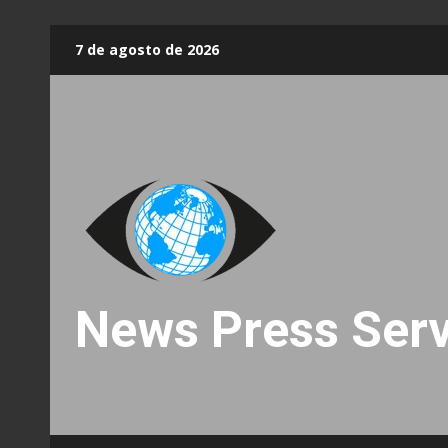
Skip
7 de agosto de 2026
to
content
News Press Serv