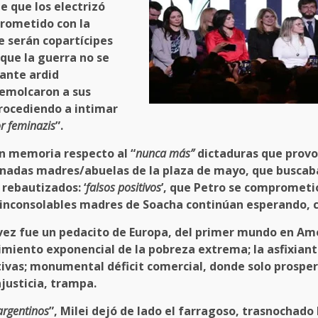
e que los electrizó
prometido con la
e serán copartícipes
 que la guerra no se
ante ardid
remolcaron a sus
procediendo a intimar
r feminazis
”.
in memoria respecto al “
nunca más”
dictaduras que provo
rnadas madres/abuelas de la plaza de mayo, que buscaban
rebautizados: ‘
falsos positivos
’, que Petro se comprometió
as inconsolables madres de Soacha continúan esperando, 
ez fue un pedacito de Europa, del primer mundo en Amér
imiento exponencial de la pobreza extrema; la asfixiante
ivas; monumental déficit comercial, donde solo prosper
njusticia, trampa.
argentinos
”, Milei dejó de lado el farragoso, trasnochado 