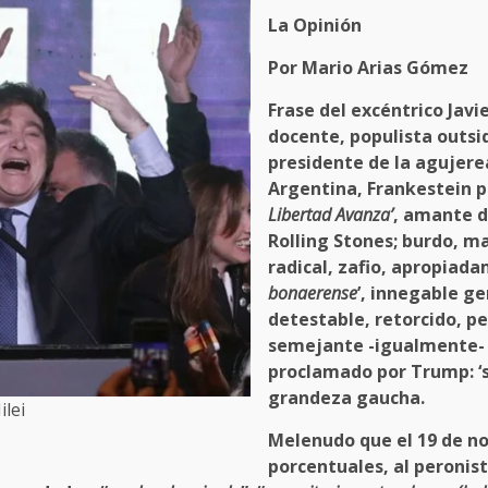
La Opinión
Por Mario Arias Gómez
Frase del excéntrico Javi
docente, populista outsi
presidente de la agujer
Argentina, Frankestein po
Libertad Avanza’
, amante de
Rolling Stones; burdo, m
radical, zafio, apropiada
bonaerense
’, innegable g
detestable, retorcido, p
semejante -igualmente- a
proclamado por Trump: ‘s
grandeza gaucha.
ilei
Melenudo que el 19 de n
porcentuales, al peronist