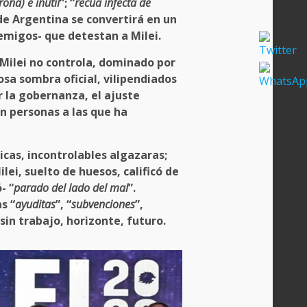
rona) e inútil
”; “
recua infecta de
 de Argentina se convertirá en un
emigos- que detestan a Milei.
Milei no controla, dominado por
sa sombra oficial, vilipendiados
r la gobernanza, el ajuste
on personas a las que ha
as, incontrolables algazaras;
i, suelto de huesos, calificó de
- “
parado del lado del mal
”.
as “
ayuditas
”, “
subvenciones
”,
sin trabajo, horizonte, futuro.