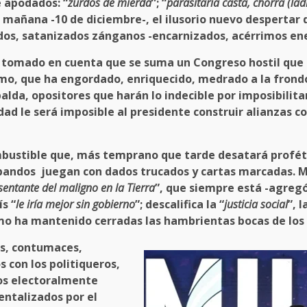
 apodados: “
zurdos de mierda
”; “
parasitaria casta, chorra (lad
de mañana -10 de diciembre-, el ilusorio nuevo despertar
tados, satanizados zánganos -encarnizados, acérrimos en
 tomado en cuenta que se suma un Congreso hostil que 
mo, que ha engordado, enriquecido, medrado a la frondo
palda, opositores que harán lo indecible por imposibilita
idad le será imposible al presidente construir alianzas c
ustible que, más temprano que tarde desatará profétic
ndos juegan con dados trucados y cartas marcadas. Mile
sentante del maligno en la Tierra
”, que siempre está -agregó
s “
le iría mejor sin gobierno
”; descalifica la “
justicia social
”, l
ismo ha mantenido cerradas las hambrientas bocas de los 
os, contumaces,
con los politiqueros,
dos electoralmente
entalizados por el