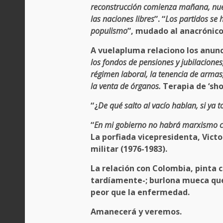
reconstrucción comienza mañana, nues
las naciones libres
”. “
Los partidos se 
populismo
”, mudado al anacrónic
A vuelapluma relaciono los anun
los fondos de pensiones y jubilaciones;
régimen laboral, la tenencia de armas;
la venta de órganos.
Terapia de ‘sho
“¿
De qué salto al vacío hablan, si ya
“
En mi gobierno no habrá marxismo c
La porfiada vicepresidenta, Vict
militar (1976-1983).
La relación con Colombia, pinta 
tardíamente-; burlona mueca que
peor que la enfermedad.
Amanecerá y veremos.