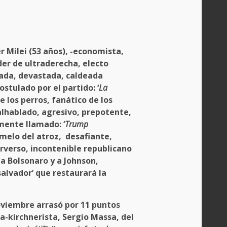
er Milei (53 años), -economista,
der de ultraderecha, electo
eada, devastada, caldeada
stulado por el partido: ‘
La
 los perros, fanático de los
alhablado, agresivo, prepotente,
mente llamado: ‘
Trump
emelo del atroz, desafiante,
erverso, incontenible republicano
 Bolsonaro y a Johnson,
alvador’ que restaurará la
oviembre arrasó por 11 puntos
a-kirchnerista, Sergio Massa, del