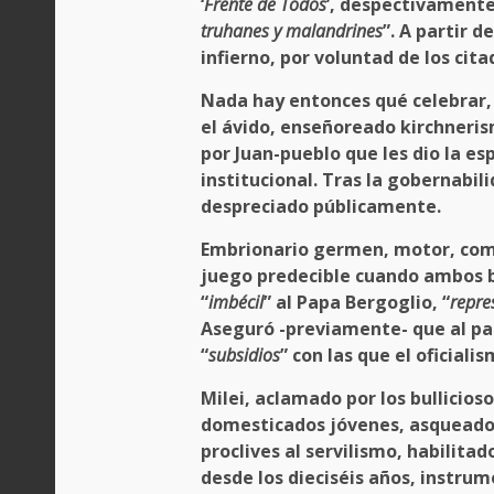
‘
Frente de Todos
’, despectivamente
truhanes y malandrines
”. A partir 
infierno, por voluntad de los ci
Nada hay entonces qué celebrar,
el ávido, enseñoreado kirchneris
por Juan-pueblo que les dio la es
institucional. Tras la gobernabil
despreciado públicamente.
Embrionario germen, motor, comb
juego predecible cuando ambos ba
“
imbécil
” al Papa Bergoglio, “
repre
Aseguró -previamente- que al paí
“
subsidios
” con las que el oficial
Milei, aclamado por los bullicios
domesticados jóvenes, asqueados 
proclives al servilismo, habilita
desde los dieciséis años, instrum