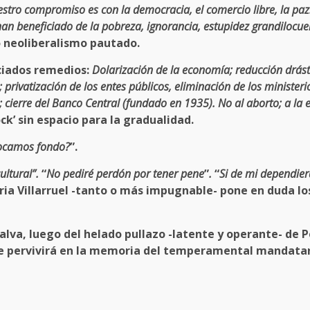
tro compromiso es con la democracia, el comercio libre, la paz
han beneficiado de la pobreza, ignorancia, estupidez grandilocue
o neoliberalismo pautado.
ciados remedios:
Dolarización de la economía; reducción drást
 privatización de los entes públicos, eliminación de los ministerios
 cierre del Banco Central (fundado en 1935). No al aborto; a la 
ck’ sin espacio para la gradualidad.
 tocamos fondo?
”.
ultural”.
“
No pediré perdón por tener pene
”
.
“
Si de mi dependiera
oria Villarruel -tanto o más impugnable- pone en duda l
calva, luego del helado pullazo -latente y operante- de
 pervivirá en la memoria del temperamental mandatari