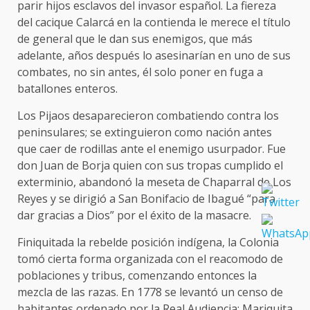
parir hijos esclavos del invasor español. La fiereza
del cacique Calarcá en la contienda le merece el título
de general que le dan sus enemigos, que más
adelante, años después lo asesinarían en uno de sus
combates, no sin antes, él solo poner en fuga a
batallones enteros.
Los Pijaos desaparecieron combatiendo contra los
peninsulares; se extinguieron como nación antes
que caer de rodillas ante el enemigo usurpador. Fue
don Juan de Borja quien con sus tropas cumplido el
exterminio, abandonó la meseta de Chaparral de Los
Reyes y se dirigió a San Bonifacio de Ibagué “para
dar gracias a Dios” por el éxito de la masacre.
Finiquitada la rebelde posición indígena, la Colonia
tomó cierta forma organizada con el reacomodo de
poblaciones y tribus, comenzando entonces la
mezcla de las razas. En 1778 se levantó un censo de
habitantes ordenado por la Real Audiencia; Mariquita