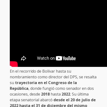
En el recorrido de Bolívar hasta su
nombramiento como director del DPS, se resalta
su
trayectoria en el Congreso de la
República
, donde fungió como senador en dos
ocasiones, desde
2018
hasta
2022
. Su última
etapa senatorial abarcó
desde el 20 de julio de
2022 hasta el 31 de diciembre del mismo