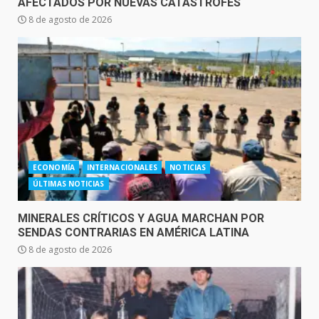
AFECTADOS POR NUEVAS CATÁSTROFES
8 de agosto de 2026
ECONOMÍA
INTERNACIONALES
NOTICIAS
ÚLTIMAS NOTICIAS
MINERALES CRÍTICOS Y AGUA MARCHAN POR
SENDAS CONTRARIAS EN AMÉRICA LATINA
8 de agosto de 2026