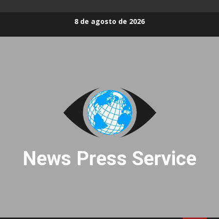
Skip
8 de agosto de 2026
to
content
News Press Service