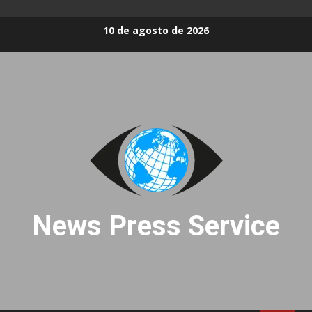
Skip
10 de agosto de 2026
to
content
News Press Service