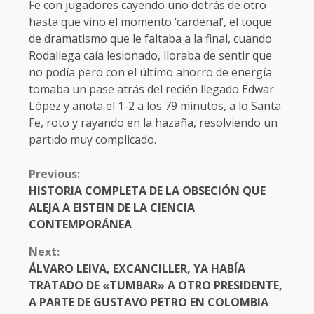
Fe con jugadores cayendo uno detrás de otro
hasta que vino el momento ‘cardenal’, el toque
de dramatismo que le faltaba a la final, cuando
Rodallega caía lesionado, lloraba de sentir que
no podía pero con el último ahorro de energía
tomaba un pase atrás del recién llegado Edwar
López y anota el 1-2 a los 79 minutos, a lo Santa
Fe, roto y rayando en la hazaña, resolviendo un
partido muy complicado.
CONTINUE
Previous:
READING
HISTORIA COMPLETA DE LA OBSECIÓN QUE
ALEJA A EISTEIN DE LA CIENCIA
CONTEMPORÁNEA
Next:
ÁLVARO LEIVA, EXCANCILLER, YA HABÍA
TRATADO DE «TUMBAR» A OTRO PRESIDENTE,
A PARTE DE GUSTAVO PETRO EN COLOMBIA