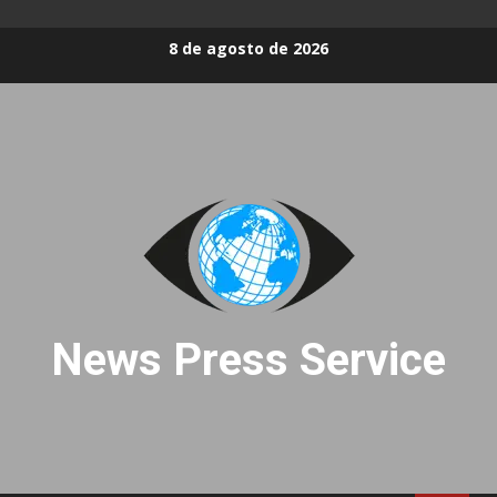
Skip
8 de agosto de 2026
to
content
News Press Service