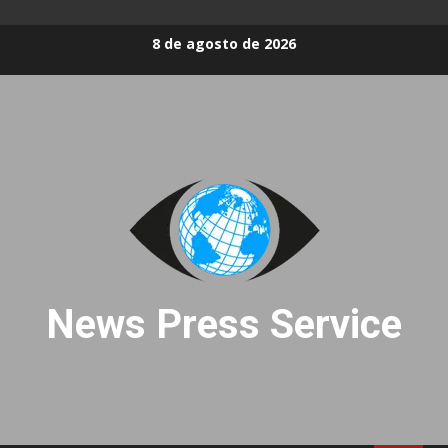
Skip
8 de agosto de 2026
to
content
News Press Service