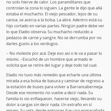
no solo hierve de calor. Los paramilitares que
controlan la zona lo siguen. La gente le dijo que allá
estaba el muchacho. El viejo pescador, lejos de su
canoa, se acerca a la bolsa. La abre. Adentro está su
hijo cortado en varias partes. Ningún padre debe ver
lo que Eladio observa. Su muchacho reducido a
pedazos de carne y sangre. No se derrumba por no
darles gusto a los verdugos.
– No moleste por acá. Deje eso así o le va a pasar lo
mismo. –Escuchó de un hombre que armado le
solicita que se retire del lugar y deje todo tal cual.
Eladio no tuvo más remedio que echarle una última
mirada a esa bolsa de basura y caminar de regreso a
la estación de buses para volver a Barrancabermeja.
Desde ese momento no vuelve a decir nada. Su
familia lo vio enflaquecer, hacerse viejo, llevando su
dolor a cargas sin decir nada. Un extraño en sí
mismo. Su vida, desde entonces fue una enmarañada