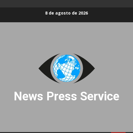
Skip
8 de agosto de 2026
to
content
News Press Service