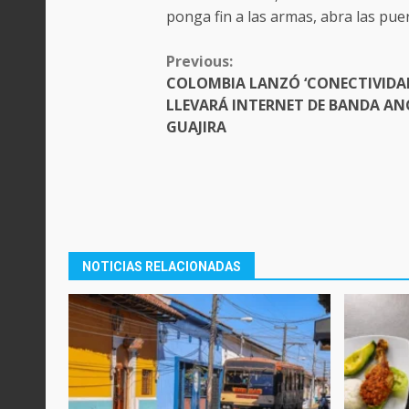
ponga fin a las armas, abra las puert
CONTINUE
Previous:
READING
COLOMBIA LANZÓ ‘CONECTIVIDAD
LLEVARÁ INTERNET DE BANDA ANC
GUAJIRA
NOTICIAS RELACIONADAS