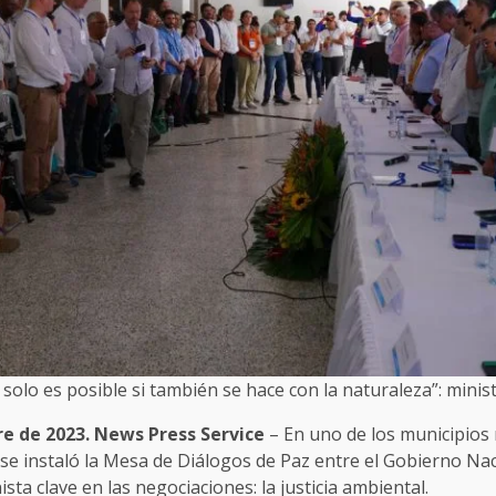
 solo es posible si también se hace con la naturaleza”: min
e de 2023. News Press Service
– En uno de los municipios 
se instaló la Mesa de Diálogos de Paz entre el Gobierno Nac
ta clave en las negociaciones: la justicia ambiental.