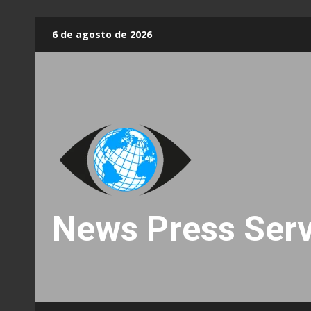
Skip
6 de agosto de 2026
to
content
News Press Serv