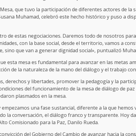
Mesa, que tuvo la participación de diferentes actores de la so
Susana Muhamad, celebró este hecho histórico y puso a dispo
centro de estas negociaciones. Daremos todo de nosotros pa
ades, con la base social, desde el territorio, vamos a const
, sino que van a generar dignidad social», puntualizó Muh
 que esta mesa es fundamental para avanzar en las metas am
cción de la naturaleza de la mano del diálogo y el trabajo co
, derechos y libertades, promover la pedagogía y la particip
 condiciones del funcionamiento de la mesa de diálogo de paz 
edaron plasmados en la mesa.
oy empezamos una fase sustancial, diferente a la que hemos
do la conversación, el diálogo franco y transparente. Hoy d
Alto Comisionado para la Paz, Danilo Rueda.
e convicción del Gobierno del Cambio de avanzar hacia la con