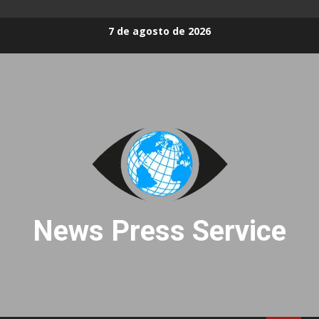
Skip
7 de agosto de 2026
to
content
News Press Service