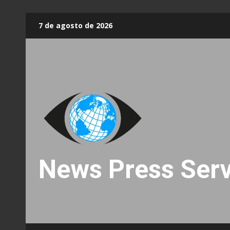
Skip
7 de agosto de 2026
to
content
News Press Serv