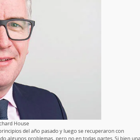
ichard House
 principios del año pasado y luego se recuperaron con
ado algunos problemas, pero no en todas partes. Si bien un