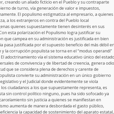
r, creando un aliado ficticio en el Pueblo y su contraparte
erno de turno, vía generación de valor e impuestos,
namente. El populismo estigmatiza al empresario, a quienes
a, a los extranjeros en contra del Pueblo local
ígenas quienes supuestamente tienen desinterés en sus
n esta polarización el Populismo logra justificar su
ión que campea en su administración es justificada en bien
cia pasa justificada por el supuesto beneficio del más débil e
 y la corrupción populista se torna en el “modus operandi”
El adoctrinamiento vía el sistema educativo único del estad
versales de convivencia y de libertad de creencia, genera odi
tud que se considera plena de derechos y carente de
opulista convierte su administración en un único gobierno
egislativo y el Judicial donde evidentemente se viola
 los ciudadanos a los que supuestamente representa, es
sta sin control político ninguno, pues ha sido sofocado ya
carcelamiento sin justicia a quienes se manifiestan en
ulismo aumenta de manera desbordada el gasto público,
iciencia la capacidad de sostenimiento del aparato estatal,