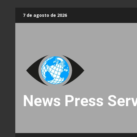
Skip
7 de agosto de 2026
to
content
News Press Serv