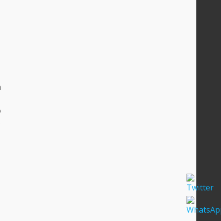
n
o
o