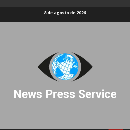
Skip
8 de agosto de 2026
to
content
News Press Service