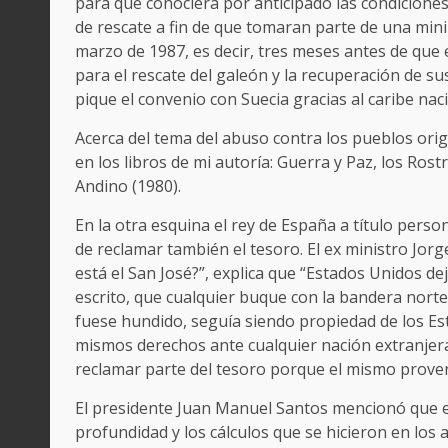
para que conociera por anticipado las condiciones
de rescate a fin de que tomaran parte de una minil
marzo de 1987, es decir, tres meses antes de que 
para el rescate del galeón y la recuperación de s
pique el convenio con Suecia gracias al caribe nac
Acerca del tema del abuso contra los pueblos ori
en los libros de mi autoría: Guerra y Paz, los Rostr
Andino (1980).
En la otra esquina el rey de España a título person
de reclamar también el tesoro. El ex ministro Jorg
está el San José?”, explica que “Estados Unidos 
escrito, que cualquier buque con la bandera nort
fuese hundido, seguía siendo propiedad de los Es
mismos derechos ante cualquier nación extranjer
reclamar parte del tesoro porque el mismo proven
El presidente Juan Manuel Santos mencionó que e
profundidad y los cálculos que se hicieron en lo