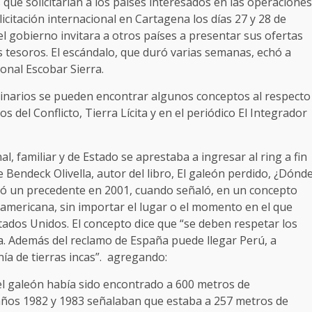
 que solicitarían a los países interesados en las operaciones
icitación internacional en Cartagena los días 27 y 28 de
el gobierno invitara a otros países a presentar sus ofertas
us tesoros. El escándalo, que duró varias semanas, echó a
ional Escobar Sierra.
ginarios se pueden encontrar algunos conceptos al respecto
os del Conflicto, Tierra Lícita y en el periódico El Integrador
al, familiar y de Estado se aprestaba a ingresar al ring a fin
e Bendeck Olivella, autor del libro, El galeón perdido, ¿Dónd
dejó un precedente en 2001, cuando señaló, en un concepto
eamericana, sin importar el lugar o el momento en el que
tados Unidos. El concepto dice que “se deben respetar los
a. Además del reclamo de España puede llegar Perú, a
ía de tierras incas”. agregando:
l galeón había sido encontrado a 600 metros de
s años 1982 y 1983 señalaban que estaba a 257 metros de