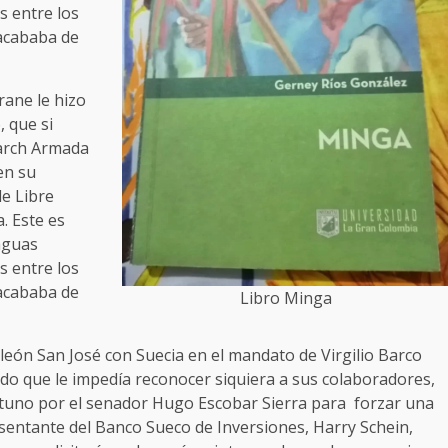
s entre los
 acababa de
rane le hizo
, que si
earch Armada
en su
de Libre
. Este es
aguas
s entre los
 acababa de
Libro Minga
león San José con Suecia en el mandato de Virgilio Barco
udo que le impedía reconocer siquiera a sus colaboradores,
uno por el senador Hugo Escobar Sierra para forzar una
resentante del Banco Sueco de Inversiones, Harry Schein,