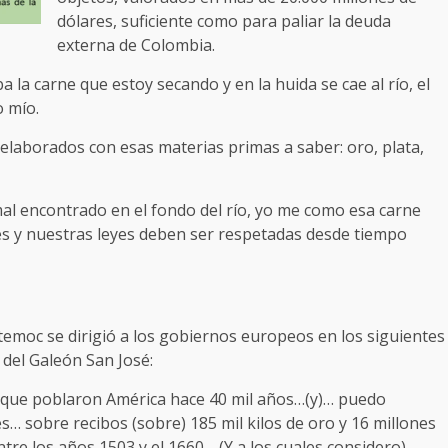
dólares, suficiente como para paliar la deuda
externa de Colombia.
 la carne que estoy secando y en la huida se cae al río, el
o mío.
elaborados con esas materias primas a saber: oro, plata,
mal encontrado en el fondo del río, yo me como esa carne
es y nuestras leyes deben ser respetadas desde tiempo
temoc se dirigió a los gobiernos europeos en los siguientes
 del Galeón San José:
 que poblaron América hace 40 mil años…(y)… puedo
… sobre recibos (sobre) 185 mil kilos de oro y 16 millones
tre los años 1503 y el 1660… (Y a los cuales considero)…