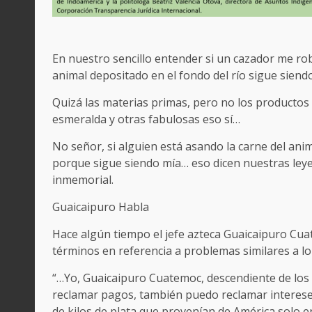
En nuestro sencillo entender si un cazador me roba
animal depositado en el fondo del río sigue siend
Quizá las materias primas, pero no los productos 
esmeralda y otras fabulosas eso sí…
No señor, si alguien está asando la carne del ani
porque sigue siendo mía… eso dicen nuestras ley
inmemorial.
Guaicaipuro Habla
Hace algún tiempo el jefe azteca Guaicaipuro Cua
términos en referencia a problemas similares a lo
“…Yo, Guaicaipuro Cuatemoc, descendiente de los
reclamar pagos, también puedo reclamar intereses
de kilos de plata que provenían de América solo en