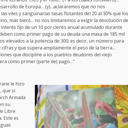
esarrollo de Europa… (y)…aclararemos que no nos
s viles y sanguinarias tasas flotantes del 20 al 30% que lo
o, más bien)… no nos limitaremos a exigir la devolución d
 interés fijo de un 10 por ciento anual acumulado durante
os deben como primer pago de su deuda una masa de 185 mil
mbos elevados a la potencia de 300; es decir, un número para
 cifras y que supera ampliamente el peso de la tierra…
iones que discipline a los pueblos deudores del viejo
tera como primer (parte de) pago…”
rane le hizo
, que si
earch Armada
en su
de Libre
. Este es
aguas