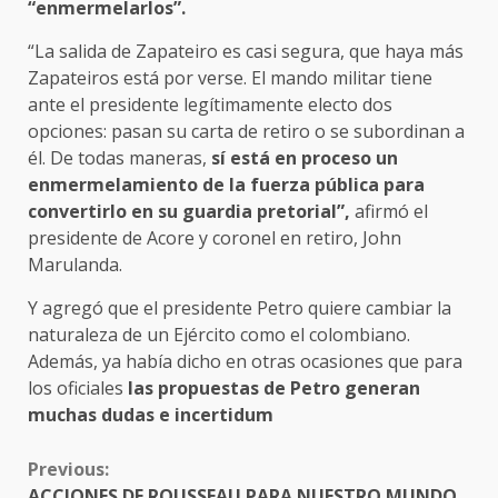
“enmermelarlos”.
“La salida de Zapateiro es casi segura, que haya más
Zapateiros está por verse. El mando militar tiene
ante el presidente legítimamente electo dos
opciones: pasan su carta de retiro o se subordinan a
él. De todas maneras,
sí está en proceso un
enmermelamiento de la fuerza pública para
convertirlo en su guardia pretorial”,
afirmó el
presidente de Acore y coronel en retiro, John
Marulanda.
Y agregó que el presidente Petro quiere cambiar la
naturaleza de un Ejército como el colombiano.
Además, ya había dicho en otras ocasiones que para
los oficiales
las propuestas de Petro generan
muchas dudas e incertidum
CONTINUE
Previous:
READING
ACCIONES DE ROUSSEAU PARA NUESTRO MUNDO