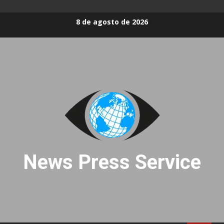
Skip
8 de agosto de 2026
to
content
News Press Service