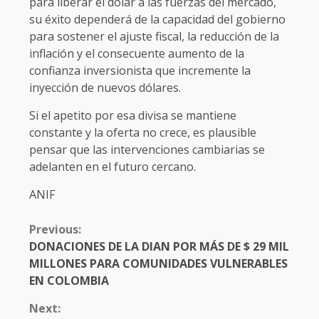
para liberar el dólar a las fuerzas del mercado,
su éxito dependerá de la capacidad del gobierno
para sostener el ajuste fiscal, la reducción de la
inflación y el consecuente aumento de la
confianza inversionista que incremente la
inyección de nuevos dólares.
Si el apetito por esa divisa se mantiene
constante y la oferta no crece, es plausible
pensar que las intervenciones cambiarias se
adelanten en el futuro cercano.
ANIF
CONTINUE
Previous:
READING
DONACIONES DE LA DIAN POR MÁS DE $ 29 MIL
MILLONES PARA COMUNIDADES VULNERABLES
EN COLOMBIA
Next: