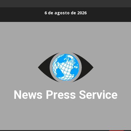
Skip
6 de agosto de 2026
to
content
News Press Service