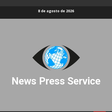
Skip
8 de agosto de 2026
to
content
News Press Service