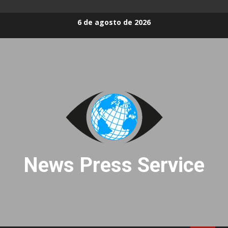
Skip
6 de agosto de 2026
to
content
News Press Service