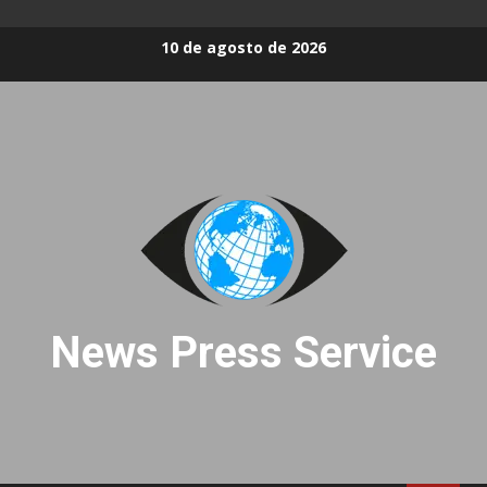
Skip
10 de agosto de 2026
to
content
News Press Service