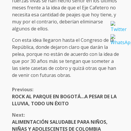
fuerzas vivas se han hecho sentir en los últimos
meses frente a la idea de que el Eje Cafetero no
necesita esa cantidad de peajes que hoy tiene, y
muy por el contrario, deberían eliminarse
algunos de ellos.
Con esta idea llegaron hasta el Congreso de la
República, donde dejaron claro que darán la
pelea, porque no están de acuerdo con la idea de
que por 30 años más se tengan que someter a
las siete casetas de cobro y quizá otras que han
de venir con futuras obras.
CONTINUE
Previous:
READING
ROCK AL PARQUE EN BOGOTÁ…A PESAR DE LA
LLUVIA, TODO UN ÉXITO
Next:
ALIMENTACIÓN SALUDABLE PARA NIÑOS,
NIÑAS Y ADOLESCENTES DE COLOMBIA