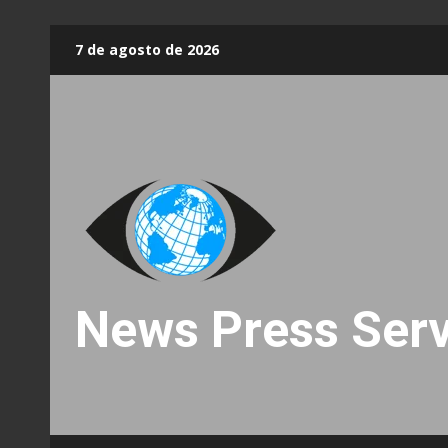
Skip
7 de agosto de 2026
to
content
News Press Serv