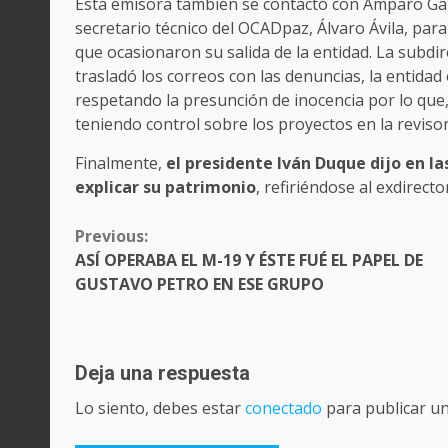
Esta emisora también se contactó con Amparo Garcí
secretario técnico del OCADpaz, Álvaro Ávila, par
que ocasionaron su salida de la entidad. La subdi
trasladó los correos con las denuncias, la entidad
respetando la presunción de inocencia por lo que,
teniendo control sobre los proyectos en la revisorí
Finalmente,
el presidente Iván Duque dijo en l
explicar su patrimonio
, refiriéndose al exdirect
CONTINUE
Previous:
READING
ASÍ OPERABA EL M-19 Y ÉSTE FUÉ EL PAPEL DE
GUSTAVO PETRO EN ESE GRUPO
Deja una respuesta
Lo siento, debes estar
conectado
para publicar u