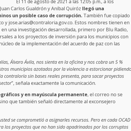
El 11 de agosto de 2021 a las 12:05 p.m., a los
, Juan Carlos Gualdrón y Aníbal Quiróz
llegó una
nos un posible caso de corrupción.
También fue copiado
o y jose.arias@contraloria.gov.co. Estos nombres tienen en
n una investigación desarrollada, primero por Blu Radio,
sales a los proyectos de inversión para los municipios con
 núcleo de la implementación del acuerdo de paz con las
alías, Álvaro Ávila, nos sienta en la oficina y nos cobra un 5 %
tros municipios azotados por la violencia a estorcionar pidiend
la contraloría sin bases reales presenta, para sacar proyectos
sector
”, señala exactamente la comunicación.
tográficos y en mayúscula permanente
, el correo no se
 sino que también señaló directamente al exconsejero
usted se comprometió a asignarles recursos. Pero en cada OCAD
ra los proyectos que no han sido apadrinados por los corruptos