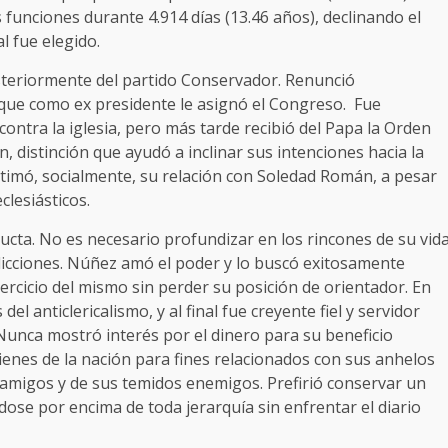
us funciones durante 4.914 días (13.46 años), declinando el
l fue elegido.
steriormente del partido Conservador. Renunció
 que como ex presidente le asignó el Congreso. Fue
ontra la iglesia, pero más tarde recibió del Papa la Orden
, distinción que ayudó a inclinar sus intenciones hacia la
itimó, socialmente, su relación con Soledad Román, a pesar
lesiásticos.
ta. No es necesario profundizar en los rincones de su vid
dicciones. Núñez amó el poder y lo buscó exitosamente
jercicio del mismo sin perder su posición de orientador. En
 anticlericalismo, y al final fue creyente fiel y servidor
 Nunca mostró interés por el dinero para su beneficio
nes de la nación para fines relacionados con sus anhelos
us amigos y de sus temidos enemigos. Prefirió conservar un
ose por encima de toda jerarquía sin enfrentar el diario