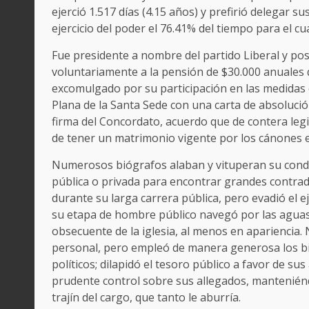
ejerció 1.517 días (4.15 años) y prefirió delegar s
ejercicio del poder el 76.41% del tiempo para el cua
Fue presidente a nombre del partido Liberal y po
voluntariamente a la pensión de $30.000 anuales
excomulgado por su participación en las medidas c
Plana de la Santa Sede con una carta de absolución
firma del Concordato, acuerdo que de contera leg
de tener un matrimonio vigente por los cánones ec
Numerosos biógrafos alaban y vituperan su conduc
pública o privada para encontrar grandes contra
durante su larga carrera pública, pero evadió el e
su etapa de hombre público navegó por las aguas del
obsecuente de la iglesia, al menos en apariencia.
personal, pero empleó de manera generosa los bie
políticos; dilapidó el tesoro público a favor de s
prudente control sobre sus allegados, manteniénd
trajín del cargo, que tanto le aburría.