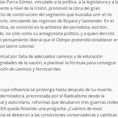
as Parra Gómez, vinculado a la política, a la legislatura y a l
ente a nivel de la Unión, promovió la obra del gran
ecto de construcción del segmento que buscaba unir el río
norte, vinculando las regiones de Boyacá y Santander. En el
tica, se convirtió en la antítesis del periodista, escritor,
, no sólo como su antagonista político, y a quien derrotó
el pensamiento liberal que el Olimpo pretendió establecer e
n lastre colonial.
ventud por falta de adecuados caminos y de educación
dignidades de la nación, a plantear la fórmula para conseguir
ción de caminos y ferrocarriles.
cuya influencia se prolonga hasta después de su muerte,
odernizadora, preconizada por el Radicalismo desde la
cal y autoritario, reformas que desataron tres guerras civile
glo XIX queda flotando una pregunta: ¿Cuántos de esos
na se debieron a las convicciones conservadoras y católicas