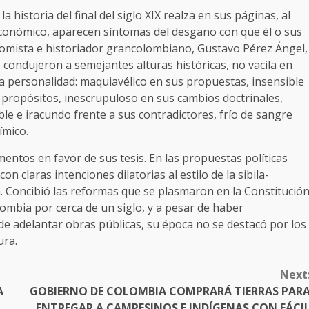
historia del final del siglo XIX realza en sus páginas, al
económico, aparecen síntomas del desgano con que él o sus
onomista e historiador grancolombiano, Gustavo Pérez Ángel,
condujeron a semejantes alturas históricas, no vacila en
ja personalidad: maquiavélico en sus propuestas, insensible
us propósitos, inescrupuloso en sus cambios doctrinales,
tible e iracundo frente a sus contradictores, frío de sangre
ímico.
mentos en favor de sus tesis. En las propuestas políticas
n claras intenciones dilatorias al estilo de la sibila-
. Concibió las reformas que se plasmaron en la Constitució
lombia por cerca de un siglo, y a pesar de haber
de adelantar obras públicas, su época no se destacó por los
ura.
Next
A
GOBIERNO DE COLOMBIA COMPRARÁ TIERRAS PAR
ENTREGAR A CAMPESINOS E INDÍGENAS CON FÁCI