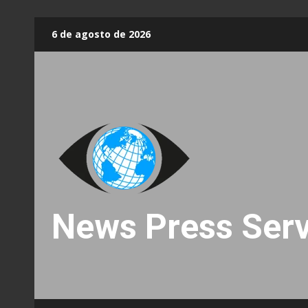
Skip
6 de agosto de 2026
to
content
News Press Serv