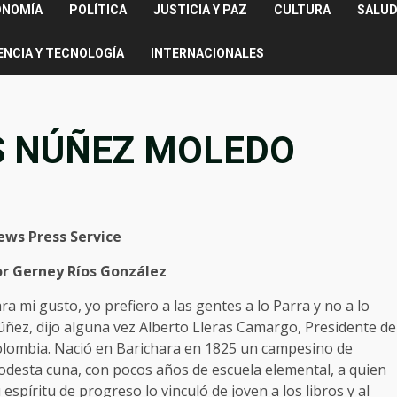
ONOMÍA
POLÍTICA
JUSTICIA Y PAZ
CULTURA
SALUD
ENCIA Y TECNOLOGÍA
INTERNACIONALES
S NÚÑEZ MOLEDO
ews Press Service
or Gerney Ríos González
ra mi gusto, yo prefiero a las gentes a lo Parra y no a lo
ñez, dijo alguna vez Alberto Lleras Camargo, Presidente de
lombia. Nació en Barichara en 1825 un campesino de
desta cuna, con pocos años de escuela elemental, a quien
 espíritu de progreso lo vinculó de joven a los libros y al