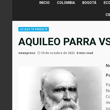
INICIO
COLOMBIA
BOGOTÁ
EC
CI
LO QUE TE PERDISTE
AQUILEO PARRA V
newspress
10 de octubre de 2022
6 min read
N
P
Pa
Nú
Co
mo
su