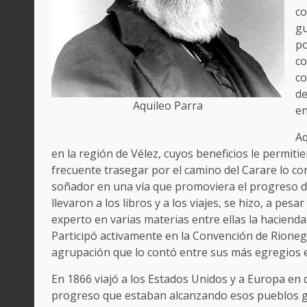
co
gu
po
co
co
de
Aquileo Parra
en
Aq
en la región de Vélez, cuyos beneficios le permitier
frecuente trasegar por el camino del Carare lo co
soñador en una vía que promoviera el progreso de
llevaron a los libros y a los viajes, se hizo, a pes
experto en varias materias entre ellas la hacienda
Participó activamente en la Convención de Rioneg
agrupación que lo contó entre sus más egregios 
En 1866 viajó a los Estados Unidos y a Europa en 
progreso que estaban alcanzando esos pueblos grac