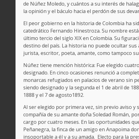
de Núñez Moledo, y cuántos a su interés de halagar
la opinión y el báculo hacia el perdón de sus dev
El peor gobierno en la historia de Colombia ha s
catedrático Fernando Hinestroza. Su nombre está 
último tercio del siglo XIX en Colombia. Su figurac
destino del país. La historia no puede ocultar sus
jurista, escritor, poeta, amante, como tampoco su
Núñez tiene mención histórica: Fue elegido cuat
designado. En cinco ocasiones renunció a completar
monarcas refugiados en palacios de verano sin pe
siendo designado y la segunda el 1 de abril de 188
1888 y el 7 de agosto1892.
Al ser elegido por primera vez, sin previo aviso y
compañía de su amante doña Soledad Román, por 
cargo por cuatro meses. En las oportunidades qu
Peñanegra, la finca de un amigo en Anapoima donde
insoportable a él y a su amada. Electo para la pr