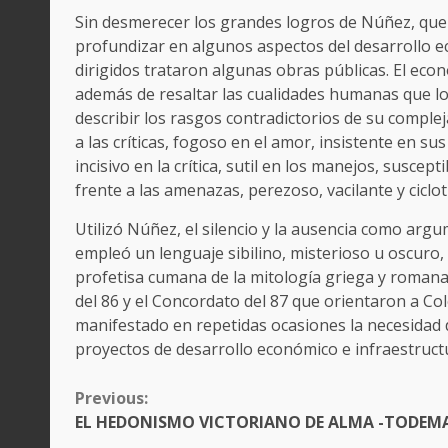
Sin desmerecer los grandes logros de Núñez, que la 
profundizar en algunos aspectos del desarrollo 
dirigidos trataron algunas obras públicas. El ec
además de resaltar las cualidades humanas que lo 
describir los rasgos contradictorios de su comple
a las críticas, fogoso en el amor, insistente en s
incisivo en la crítica, sutil en los manejos, suscep
frente a las amenazas, perezoso, vacilante y ciclot
Utilizó Núñez, el silencio y la ausencia como argu
empleó un lenguaje sibilino, misterioso u oscuro, co
profetisa cumana de la mitología griega y romana
del 86 y el Concordato del 87 que orientaron a Co
manifestado en repetidas ocasiones la necesidad 
proyectos de desarrollo económico e infraestruct
CONTINUE
Previous:
READING
EL HEDONISMO VICTORIANO DE ALMA -TODEM