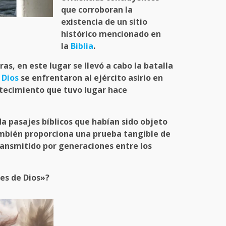
que corroboran la
existencia de un
sitio
histórico
mencionado en
la
Biblia
.
uras
, en este lugar se llevó a cabo la batalla
e
Dios
se enfrentaron al
ejército asirio
en
ntecimiento que tuvo lugar hace
da pasajes bíblicos que habían sido objeto
mbién proporciona una prueba tangible de
ansmitido por generaciones entre los
les de Dios»?