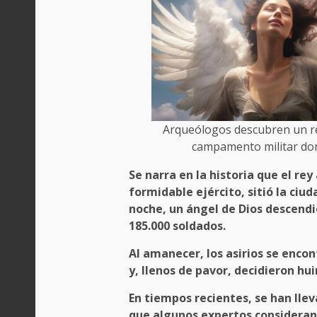
Arqueólogos descubren un rel
campamento militar dond
Se narra en la historia que el rey
formidable ejército, sitió la ciu
noche, un
ángel de Dios
descendi
185.000 soldados
.
Al amanecer, los asirios se enco
y, llenos de pavor, decidieron
hui
En tiempos recientes, se han lle
que algunos expertos consideran