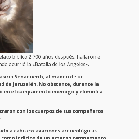
ato bíblico 2,700 años después: hallaron el
e ocurrió la «Batalla de los Ángeles».
 asirio
Senaquerib
, al mando de un
dad de Jerusalén. No obstante, durante la
ó en el campamento enemigo y
eliminó a
ntraron con los cuerpos de sus compañeros
r
.
vado a cabo excavaciones arqueológicas
 como indicios de un
extenso campamento