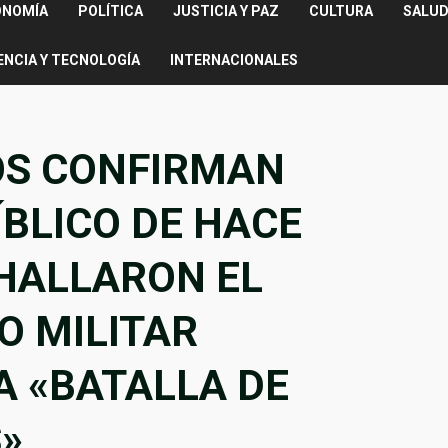
ONOMÍA
POLÍTICA
JUSTICIA Y PAZ
CULTURA
SALUD
ENCIA Y TECNOLOGÍA
INTERNACIONALES
S CONFIRMAN
ÍBLICO DE HACE
 HALLARON EL
 MILITAR
A «BATALLA DE
»