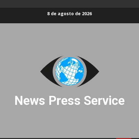
Skip
8 de agosto de 2026
to
content
News Press Service