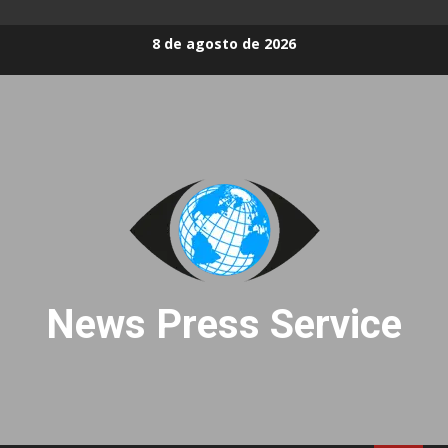
Skip
8 de agosto de 2026
to
content
News Press Service