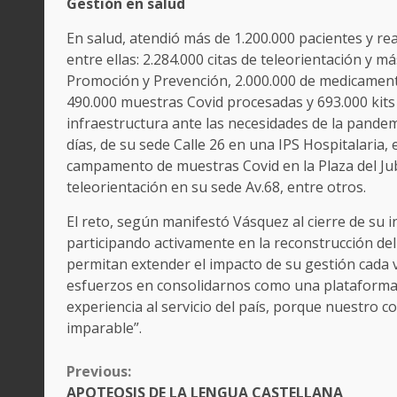
Gestión en salud
En salud, atendió más de 1.200.000 pacientes y real
entre ellas: 2.284.000 citas de teleorientación y m
Promoción y Prevención, 2.000.000 de medicament
490.000 muestras Covid procesadas y 693.000 kit
infraestructura ante las necesidades de la pandem
días, de su sede Calle 26 en una IPS Hospitalaria, e
campamento de muestras Covid en la Plaza del Jub
teleorientación en su sede Av.68, entre otros.
El reto, según manifestó Vásquez al cierre de su i
participando activamente en la reconstrucción del
permitan extender el impacto de su gestión cad
esfuerzos en consolidarnos como una plataforma 
experiencia al servicio del país, porque nuestro 
imparable”.
CONTINUE
Previous:
READING
APOTEOSIS DE LA LENGUA CASTELLANA