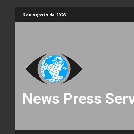
Skip
6 de agosto de 2026
to
content
News Press Serv