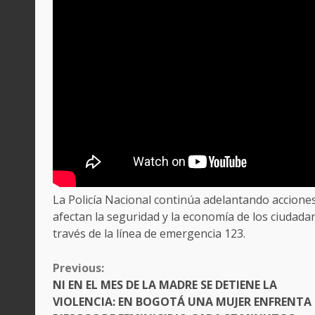
La Policía Nacional continúa adelantando accione
afectan la seguridad y la economía de los ciudada
través de la línea de emergencia 123.
CONTINUE
Previous:
READING
NI EN EL MES DE LA MADRE SE DETIENE LA
VIOLENCIA: EN BOGOTÁ UNA MUJER ENFRENTA