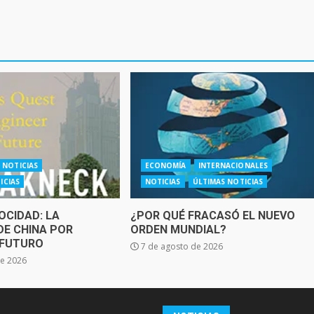
NOTICIAS
ECONOMÍA
INTERNACIONALES
ICIAS
NOTICIAS
ÚLTIMAS NOTICIAS
OCIDAD: LA
¿POR QUÉ FRACASÓ EL NUEVO
DE CHINA POR
ORDEN MUNDIAL?
 FUTURO
7 de agosto de 2026
de 2026