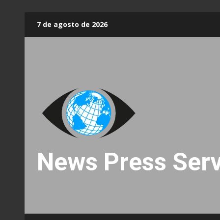
Skip
7 de agosto de 2026
to
content
News Press Serv