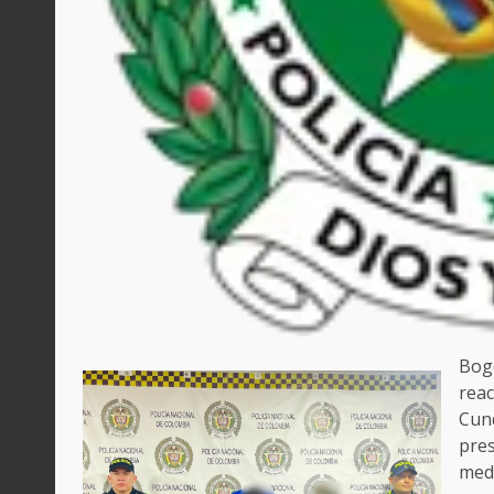
Bogo
reac
Cund
pres
medi