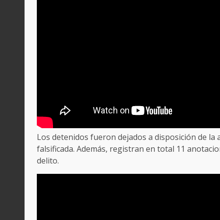
Los detenidos fueron dejados a disposición de la 
falsificada. Además, registran en total 11 anotacio
delito.