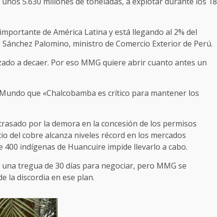
n unos 5.630 millones de toneladas, a explotar durante los 18
portante de América Latina y está llegando al 2% del
 Sánchez Palomino, ministro de Comercio Exterior de Perú.
zado a decaer. Por eso MMG quiere abrir cuanto antes un
 Mundo que «Chalcobamba es crítico para mantener los
retrasado por la demora en la concesión de los permisos
cio del cobre alcanza niveles récord en los mercados
de 400 indígenas de Huancuire impide llevarlo a cabo.
on una tregua de 30 días para negociar, pero MMG se
e la discordia en ese plan.