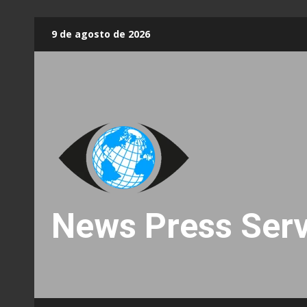
Skip
9 de agosto de 2026
to
content
News Press Serv