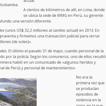
actual.
alcobamba.
A cientos de kilómetros de allí, en Lima, donde
se ubica la sede de MMG en Perú, su gerente
 Mundo una versión diferente.
s (unos US$ 32,2 millones al cambio actual) en 2013. En
raventa y firmamos una transacción judicial para cerrar
lones (de soles)».
des. El último el pasado 31 de mayo, cuando personal de la
o por la policía. Según los comuneros, uno de ellos resultó
a minera habló en un comunicado de «algunos heridos y
onal de Perú) y personal de mantenimiento».
No era la
primera vez que
se producían
episodios de
violencia en la
zona, en la que