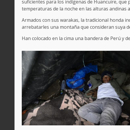
suficientes para los indígenas de Huancuire, qu
temperaturas de la noche en las alturas andinas 
Armados con sus warakas, la tradicional honda ind
arrebatarles una montaña que consideran suya d
Han colocado en la cima una bandera de Perú y de